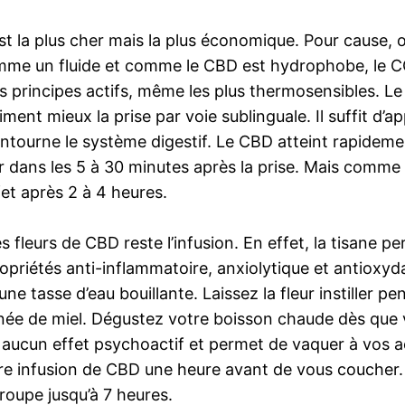
t la plus cher mais la plus économique. Pour cause, o
comme un fluide et comme le CBD est hydrophobe, le C
es principes actifs, même les plus thermosensibles. 
aiment mieux la prise par voie sublinguale. Il suffit d
ntourne le système digestif. Le CBD atteint rapidem
 dans les 5 à 30 minutes après la prise. Mais comme l
fet après 2 à 4 heures.
fleurs de CBD reste l’infusion. En effet, la tisane pe
propriétés anti-inflammatoire, anxiolytique et antiox
e tasse d’eau bouillante. Laissez la fleur instiller p
inée de miel. Dégustez votre boisson chaude dès que 
aucun effet psychoactif et permet de vaquer à vos act
otre infusion de CBD une heure avant de vous coucher.
groupe jusqu’à 7 heures.