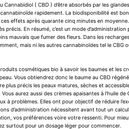
u Cannabidiol ( CBD ) d’être absorbés par les glandes 
cannabinoïde rapidement. La biodisponibilité est bonn
 ces effets après quarante cinq minutes en moyenne. 
s précis. En résumé, c’est un mode d’administration pr
s mauvais que fumer des fleurs. Dans les recharges liq
mment, mais ni les autres cannabinoïdes tel le CBG 
oduits cosmétiques bio à savoir les baumes et les crè
a peau. Vous obtiendrez donc le baume au CBD régénéra
e plus précis les peaux matures, sèches et accessibl
Vous aurez aussi des crèmes apaisantes à l’huile de 
x à problèmes. Elles ont pour objectif de réduire l’ex
ions d’administration nécessitent avant tout un calcul
on, vos préférences voire votre ressenti. Pour mieu
ez surtout pour un dosage léger pour commencer.