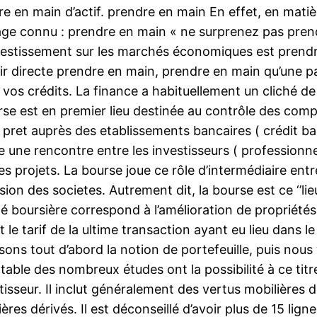
e en main d’actif. prendre en main En effet, en matièr
l’adage connu : prendre en main « ne surprenez pas p
nvestissement sur les marchés économiques est prendre
stir directe prendre en main, prendre en main qu’une 
vos crédits. La finance a habituellement un cliché de
urse est en premier lieu destinée au contrôle des com
 pret auprès des etablissements bancaires ( crédit ba
une rencontre entre les investisseurs ( professionnels
s projets. La bourse joue ce rôle d’intermédiaire entre 
ion des societes. Autrement dit, la bourse est ce ‘’lie
hé boursière correspond à l’amélioration de propriété
et le tarif de la ultime transaction ayant eu lieu dans
ns tout d’abord la notion de portefeuille, puis nous v
ble des nombreux études ont la possibilité à ce titre
tisseur. Il inclut généralement des vertus mobilières du
s dérivés. Il est déconseillé d’avoir plus de 15 ligne