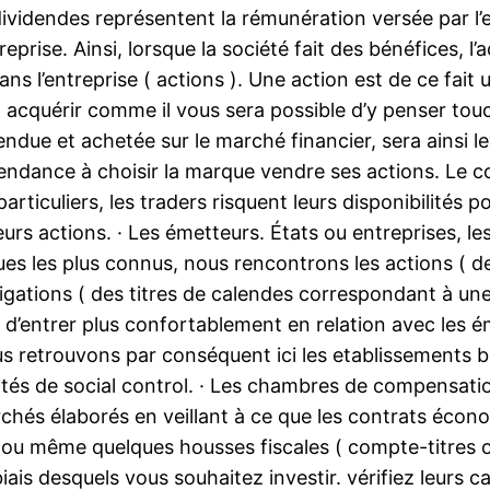
dividendes représentent la rémunération versée par l’e
prise. Ainsi, lorsque la société fait des bénéfices, l
s l’entreprise ( actions ). Une action est de ce fait u
 acquérir comme il vous sera possible d’y penser touc
endue et achetée sur le marché financier, sera ainsi lev
tendance à choisir la marque vendre ses actions. Le co
 particuliers, les traders risquent leurs disponibilité
leurs actions. · Les émetteurs. États ou entreprises, 
es les plus connus, nous rencontrons les actions ( des
ligations ( des titres de calendes correspondant à une 
s d’entrer plus confortablement en relation avec les 
ous retrouvons par conséquent ici les etablissements 
ités de social control. · Les chambres de compensat
rchés élaborés en veillant à ce que les contrats écon
ne ou même quelques housses fiscales ( compte-titres
ais desquels vous souhaitez investir. vérifiez leurs c