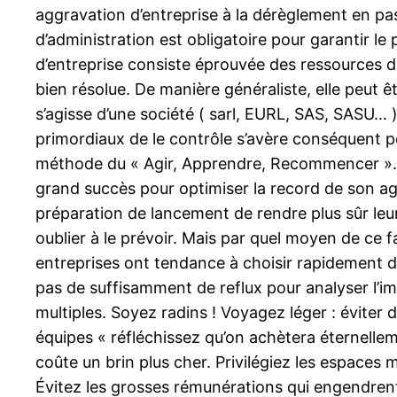
aggravation d’entreprise à la dérèglement en pas
d’administration est obligatoire pour garantir le
d’entreprise consiste éprouvée des ressources d
bien résolue. De manière généraliste, elle peut êt
s’agisse d’une société ( sarl, EURL, SAS, SASU… )
primordiaux de le contrôle s’avère conséquent po
méthode du « Agir, Apprendre, Recommencer ». C
grand succès pour optimiser la record de son age
préparation de lancement de rendre plus sûr leur a
oublier à le prévoir. Mais par quel moyen de ce fa
entreprises ont tendance à choisir rapidement dan
pas de suffisamment de reflux pour analyser l’i
multiples. Soyez radins ! Voyagez léger : éviter 
équipes « réfléchissez qu’on achètera éternelle
coûte un brin plus cher. Privilégiez les espaces mu
Évitez les grosses rémunérations qui engendren