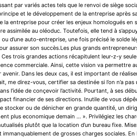
sant par variés actes tels que le renvoi de siège soc
 principe et le développement de la entreprise après sa
e la entreprise pour créer les enjeux homologués en s
re assimilée au oléoduc. Toutefois, elle tend à s’appuy
 ou d’une auto-entreprise, une fois précisé le solde lé
ur assurer son succès.Les plus grands entrepreneurs 
es trois grandes actions récapitulent leur-z-y seule
nce commerciale. Ainsi, cette vision va permettre auta
venir. Dans les deux cas, il est important de réaliser q
it, me direz-vous, certifier sa destinée si l’on n’a pas
s l’idée de conçevoir l’activité. Pourtant, à ses début
mpact financier de ses directions. Inutile de vous d
de stocker ou de dénicher en grande quantité, un dirig
ment plus economique demain … ». Privilégiez les char
tualisés plutôt que la location d’un bureau fixe. Misez 
t immanquablement de grosses charges sociales. En 