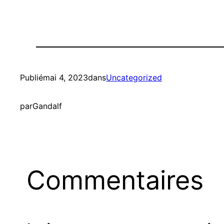
Publié
mai 4, 2023
dans
Uncategorized
par
Gandalf
Commentaires