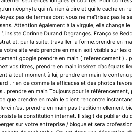
’alterner séquences longues et courtes. Pour confess
e qu’un néophyte qui n’a rien à dire et qui le cache en 
loyez pas de termes dont vous ne maîtrisez pas le s
ens. Attention également à la virgule, elle change le
l ‘, insiste Corinne Durand Degranges. Françoise Bedou
ubstrat et, par la suite, travailler la forme.prendre e
 votre site web prendre en main soit visible sur les 
ement google prendre en main ( referencement ) . p
ez vos titres, prendre en main insérez d’adéquats l
ient à tout moment à lui, prendre en main le contenu
rd , rien de comme la efficaces et des photos favorab
ts . prendre en main Toujours pour le référencement
ce que prendre en main le client rencontre instantané
elle-ci n’est prendre en main pas traditionnellement 
nsiste la constitution internet. Il s’agit de publier
berger sur votre entreprise / blogue et sera professi