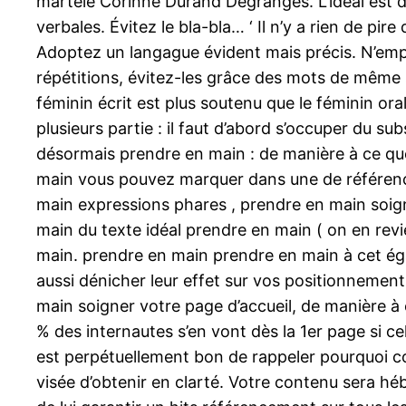
martèle Corinne Durand Degranges. L’idéal est d
verbales. Évitez le bla-bla… ‘ Il n’y a rien de pir
Adoptez un langague évident mais précis. N’emp
répétitions, évitez-les grâce des mots de même s
féminin écrit est plus soutenu que le féminin ora
plusieurs partie : il faut d’abord s’occuper du s
désormais prendre en main : de manière à ce que
main vous pouvez marquer dans une de référenc
main expressions phares , prendre en main soign
main du texte idéal prendre en main ( on en rev
main. prendre en main prendre en main à cet éga
aussi dénicher leur effet sur vos positionnemen
main soigner votre page d’accueil, de manière à 
% des internautes s’en vont dès la 1er page si c
est perpétuellement bon de rappeler pourquoi co
visée d’obtenir en clarté. Votre contenu sera hé