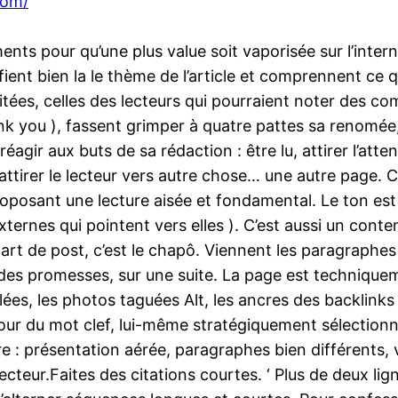
com/
nts pour qu’une plus value soit vaporisée sur l’intern
ient bien la le thème de l’article et comprennent ce qu
itées, celles des lecteurs qui pourraient noter des com
thank you ), fassent grimper à quatre pattes sa renomé
réagir aux buts de sa rédaction : être lu, attirer l’atte
ttirer le lecteur vers autre chose… une autre page. C’
roposant une lecture aisée et fondamental. Le ton est 
ternes qui pointent vers elles ). C’est aussi un conten
rt de post, c’est le chapô. Viennent les paragraphes 
r des promesses, sur une suite. La page est techniqu
ulées, les photos taguées Alt, les ancres des backlinks
ur du mot clef, lui-même stratégiquement sélectionne p
dire : présentation aérée, paragraphes bien différents,
cteur.Faites des citations courtes. ‘ Plus de deux lig