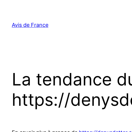
Aller
au
contenu
Avis de France
La tendance 
https://denysd