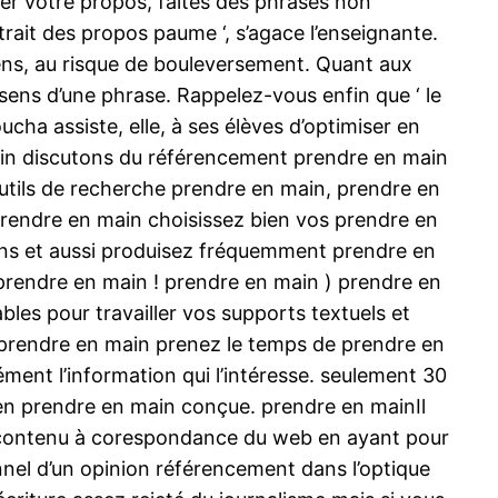
er votre propos, faites des phrases non
retrait des propos paume ‘, s’agace l’enseignante.
ens, au risque de bouleversement. Quant aux
 sens d’une phrase. Rappelez-vous enfin que ‘ le
cha assiste, elle, à ses élèves d’optimiser en
n main discutons du référencement prendre en main
outils de recherche prendre en main, prendre en
rendre en main choisissez bien vos prendre en
iens et aussi produisez fréquemment prendre en
 prendre en main ! prendre en main ) prendre en
les pour travailler vos supports textuels et
, prendre en main prenez le temps de prendre en
ment l’information qui l’intéresse. seulement 30
bien prendre en main conçue. prendre en mainIl
 du contenu à corespondance du web en ayant pour
onnel d’un opinion référencement dans l’optique