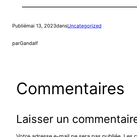
Publié
mai 13, 2023
dans
Uncategorized
par
Gandalf
Commentaires
Laisser un commentair
Votre adresse e-mail ne sera pas publiée.
Les 