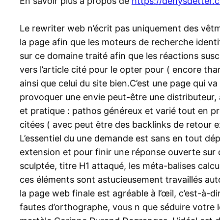
En savoir plus à propos de
https://denysdetter.
Le rewriter web n’écrit pas uniquement des vêtme
la page afin que les moteurs de recherche identif
sur ce domaine traité afin que les réactions susc
vers l’article cité pour le opter pour ( encore 
ainsi que celui du site bien.C’est une page qui va 
provoquer une envie peut-être une distributeur, a
et pratique : pathos généreux et varié tout en p
citées ( avec peut être des backlinks de retour ex
L’essentiel du une demande est sans en tout dépa
extension et pour finir une réponse ouverte su
sculptée, titre H1 attaqué, les méta-balises calc
ces éléments sont astucieusement travaillés auto
la page web finale est agréable à l’œil, c’est-à-
fautes d’orthographe, vous n que séduire votre le