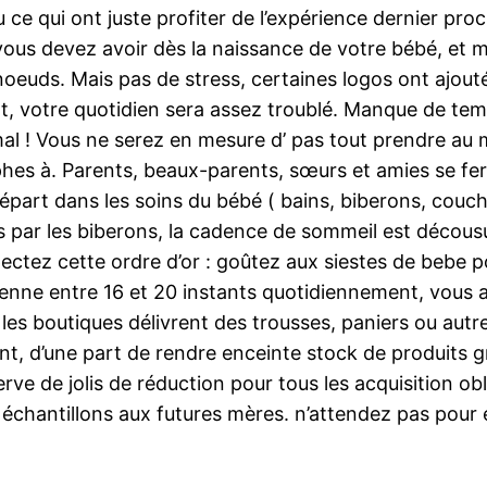
u ce qui ont juste profiter de l’expérience dernier p
us devez avoir dès la naissance de votre bébé, et m
oeuds. Mais pas de stress, certaines logos ont ajouté
fant, votre quotidien sera assez troublé. Manque de t
al ! Vous ne serez en mesure d’ pas tout prendre au
rophes à. Parents, beaux-parents, sœurs et amies se f
départ dans les soins du bébé ( bains, biberons, cou
s par les biberons, la cadence de sommeil est décousu 
spectez cette ordre d’or : goûtez aux siestes de bebe p
oyenne entre 16 et 20 instants quotidiennement, vous a
s les boutiques délivrent des trousses, paniers ou aut
ent, d’une part de rendre enceinte stock de produits g
rve de jolis de réduction pour tous les acquisition obl
échantillons aux futures mères. n’attendez pas pour 