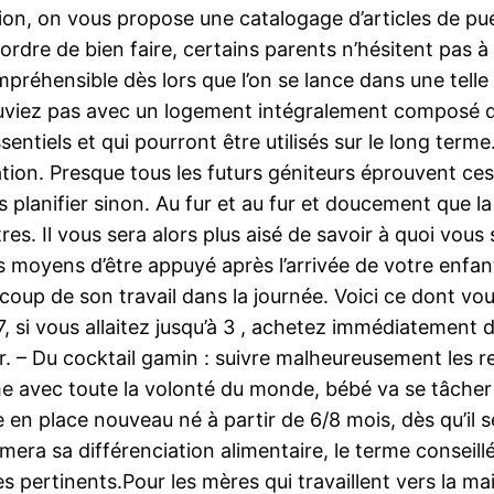
on, on vous propose une catalogage d’articles de puér
ordre de bien faire, certains parents n’hésitent pas 
réhensible dès lors que l’on se lance dans une telle 
ouviez pas avec un logement intégralement composé de
entiels et qui pourront être utilisés sur le long term
uation. Presque tous les futurs géniteurs éprouvent c
 planifier sinon. Au fur et au fur et doucement que l
tres. Il vous sera alors plus aisé de savoir à quoi vous
 moyens d’être appuyé après l’arrivée de votre enfant,
oup de son travail dans la journée. Voici ce dont vou
ou 7, si vous allaitez jusqu’à 3 , achetez immédiateme
ter. – Du cocktail gamin : suivre malheureusement le
me avec toute la volonté du monde, bébé va se tâcher 
re en place nouveau né à partir de 6/8 mois, dès qu’il 
a sa différenciation alimentaire, le terme conseillé
s pertinents.Pour les mères qui travaillent vers la ma