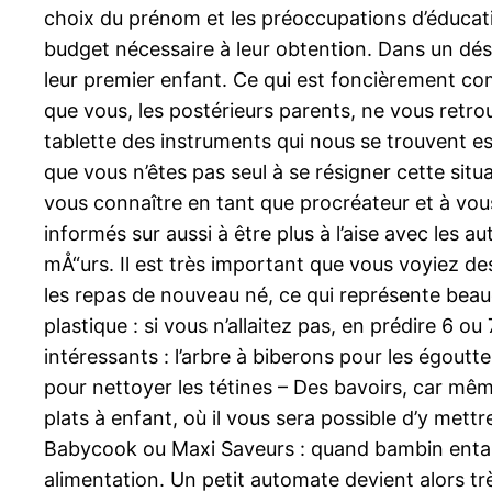
choix du prénom et les préoccupations d’éducati
budget nécessaire à leur obtention. Dans un dés
leur premier enfant. Ce qui est foncièrement comp
que vous, les postérieurs parents, ne vous retr
tablette des instruments qui nous se trouvent ess
que vous n’êtes pas seul à se résigner cette sit
vous connaître en tant que procréateur et à vous
informés sur aussi à être plus à l’aise avec les au
mÅ“urs. Il est très important que vous voyiez des
les repas de nouveau né, ce qui représente beauc
plastique : si vous n’allaitez pas, en prédire 6 
intéressants : l’arbre à biberons pour les égout
pour nettoyer les tétines – Des bavoirs, car mê
plats à enfant, où il vous sera possible d’y mett
Babycook ou Maxi Saveurs : quand bambin entamer
alimentation. Un petit automate devient alors trè