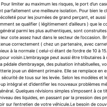
our limiter au maximum les risques, le port d’un casq
t parfaitement une meilleure isolation. Pour bien le c
écolleté pour les journées de grand perçant, et aussi 
ent se qualifier ( légitimement d’ailleurs ) que le co
général parmi les plus authentiques, sont construites
leur cote assez haut dans le secteur de l’occasion. B
retenue correctement ( chez un partenaire, avec carne
ux à la normale ( celui-ci étant de l’ordre de 10 à 15.
our voisin.L’embrayage peut aussi être tributaires à r
a pédale d’embrayage, des pulsation inhabituelles, vo
terie joue un élément primaire. Elle se remplace en e
 sécurité de tous sur les levée. Selon les modèles et 
p intégral et d’identifier les nouveaux problèmes mé
 général. Quelques révisions simples s’imposent à ce t
u niveau des liquides, en passant par la pression des p
avoir sur l’entretien de votre véhicule.Le besoin de c