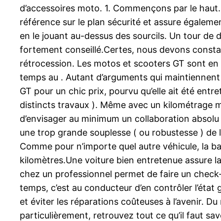
d’accessoires moto. 1. Commençons par le haut. P
référence sur le plan sécurité et assure égalemen
en le jouant au-dessus des sourcils. Un tour de d
fortement conseillé.Certes, nous devons constamm
rétrocession. Les motos et scooters GT sont en 
temps au . Autant d’arguments qui maintiennent 
GT pour un chic prix, pourvu qu’elle ait été ent
distincts travaux ). Même avec un kilométrage mie
d’envisager au minimum un collaboration absolu p
une trop grande souplesse ( ou robustesse ) de l
Comme pour n’importe quel autre véhicule, la bat
kilomètres.Une voiture bien entretenue assure la
chez un professionnel permet de faire un check-u
temps, c’est au conducteur d’en contrôler l’état
et éviter les réparations coûteuses à l’avenir. D
particulièrement, retrouvez tout ce qu’il faut s