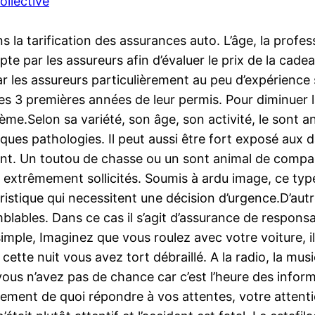
ollective
la tarification des assurances auto. L’âge, la profess
e par les assureurs afin d’évaluer le prix de la cade
 les assureurs particulièrement au peu d’expérience su
s 3 premières années de leur permis. Pour diminuer la f
ième.Selon sa variété, son âge, son activité, le sont
elques pathologies. Il peut aussi être fort exposé aux 
sement. Un toutou de chasse ou un sont animal de comp
t extrêmement sollicités. Soumis à ardu image, ce ty
tique qui necessitent une décision d’urgence.D’autre p
mblables. Dans ce cas il s’agit d’assurance de respons
simple, Imaginez que vous roulez avec votre voiture, il
s cette nuit vous avez tort débraillé. A la radio, la 
us n’avez pas de chance car c’est l’heure des inform
lement de quoi répondre à vos attentes, votre attent