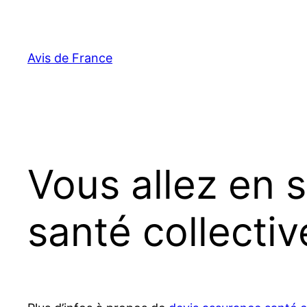
Aller
au
contenu
Avis de France
Vous allez en 
santé collectiv