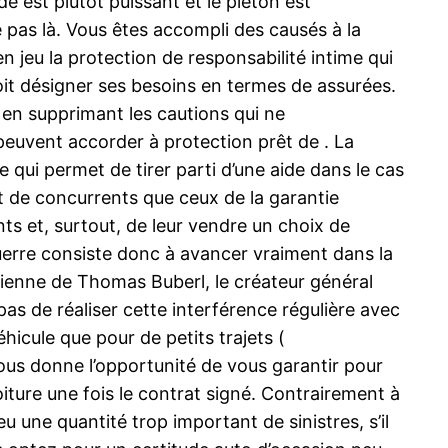
ade est plutôt puissant et le piéton est
ne pas là. Vous êtes accompli des causés à la
en jeu la protection de responsabilité intime qui
 doit désigner ses besoins en termes de assurées.
 en supprimant les cautions qui ne
e peuvent accorder à protection prêt de . La
 qui permet de tirer parti d’une aide dans le cas
t de concurrents que ceux de la garantie
nts et, surtout, de leur vendre un choix de
 guerre consiste donc à avancer vraiment dans la
ntienne de Thomas Buberl, le créateur général
as de réaliser cette interférence régulière avec
hicule que pour de petits trajets (
vous donne l’opportunité de vous garantir pour
ture une fois le contrat signé. Contrairement à
eu une quantité trop important de sinistres, s’il