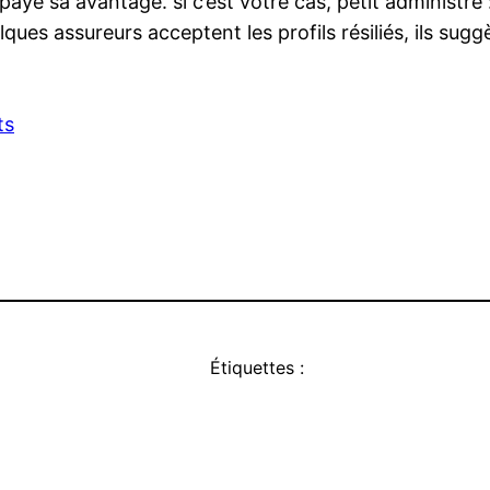
s payé sa avantage. si c’est votre cas, petit administr
uelques assureurs acceptent les profils résiliés, ils s
ts
Étiquettes :