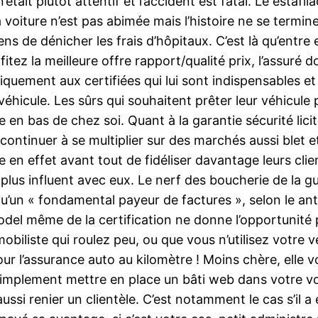
’était plutôt attentif et l’accident est fatal. Le estafil
la voiture n’est pas abimée mais l’histoire ne se termi
ns de dénicher les frais d’hôpitaux. C’est là qu’entre 
fitez la meilleure offre rapport/qualité prix, l’assuré
quement aux certifiées qui lui sont indispensables et
n véhicule. Les sûrs qui souhaitent prêter leur véhicul
n bas de chez soi. Quant à la garantie sécurité licite
ontinuer à se multiplier sur des marchés aussi blet e
e en effet avant tout de fidéliser davantage leurs clie
ne plus influent avec eux. Le nerf des boucherie de la
e qu’un « fondamental payeur de factures », selon le a
el même de la certification ne donne l’opportunité p
iliste qui roulez peu, ou que vous n’utilisez votre vé
our l’assurance auto au kilomètre ! Moins chère, elle 
simplement mettre en place un bâti web dans votre voi
ussi renier un clientèle. C’est notamment le cas s’il a 