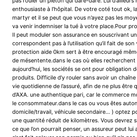
pas rouler un piéton qui dare-dare. Lui d’ailleurs n
enthousiaste à l’hôpital. De votre coté tout ok, 
martyr et il se peut que vous n’ayez pas les moye
va venir indemniser la tué à votre place.Pour pro
Il peut moduler son assurance en souscrivant uni
correspondent pas à l’utilisation qu’il fait de so
protection aide 0km sert à être encouragé même e
de mésentente.dans le cas où elles recherchent c
aujourd’hui, les sociétés se ont pour obligation d
produits. Difficile d’y rouler sans avoir un chaî
vie quotidienne de l’assuré, afin de ne plus êtr
d’AXA. une authentique pari, car le commerce mod
le consommateur.dans le cas ou vous êtes automob
domicile/travail, véhicule secondaire… ) optez p
une quantité réduit de kilomètres. Vous devrez 
ce que l’on pourrait penser, un assureur peut lui a