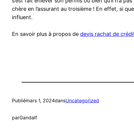
s’est fait enlever son permis ou bien qu’il n’a pa
chère en l’assurant au troisième ! En effet, si q
influent.
En savoir plus à propos de
devis rachat de crédi
Publié
mars 1, 2024
dans
Uncategorized
par
Gandalf