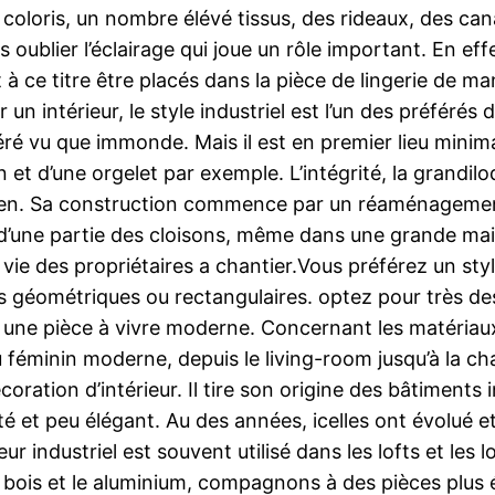
 coloris, un nombre élévé tissus, des rideaux, des c
blier l’éclairage qui joue un rôle important. En effet
t à ce titre être placés dans la pièce de lingerie de m
r un intérieur, le style industriel est l’un des préféré
ré vu que immonde. Mais il est en premier lieu minimal
et d’une orgelet par exemple. L’intégrité, la grandil
ancien. Sa construction commence par un réaménagem
 d’une partie des cloisons, même dans une grande mai
la vie des propriétaires a chantier.Vous préférez un 
éométriques ou rectangulaires. optez pour très des co
 une pièce à vivre moderne. Concernant les matériaux : 
éminin moderne, depuis le living-room jusqu’à la cham
ation d’intérieur. Il tire son origine des bâtiments in
té et peu élégant. Au des années, icelles ont évolué e
eur industriel est souvent utilisé dans les lofts et les
le bois et le aluminium, compagnons à des pièces plus