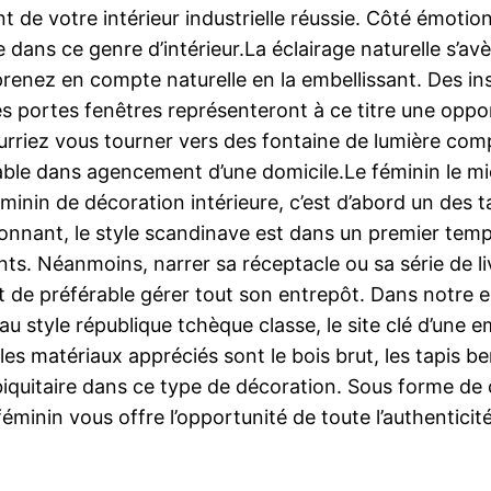
e votre intérieur industrielle réussie. Côté émotion, o
ce dans ce genre d’intérieur.La éclairage naturelle s’a
nez en compte naturelle en la embellissant. Des insta
s portes fenêtres représenteront à ce titre une opport
 pourriez vous tourner vers des fontaine de lumière c
futable dans agencement d’une domicile.Le féminin le m
éminin de décoration intérieure, c’est d’abord un des t
yonnant, le style scandinave est dans un premier temps
s. Néanmoins, narrer sa réceptacle ou sa série de livr
 de préférable gérer tout son entrepôt. Dans notre em
u style république tchèque classe, le site clé d’une em
les matériaux appréciés sont le bois brut, les tapis be
quitaire dans ce type de décoration. Sous forme de ca
éminin vous offre l’opportunité de toute l’authenticit