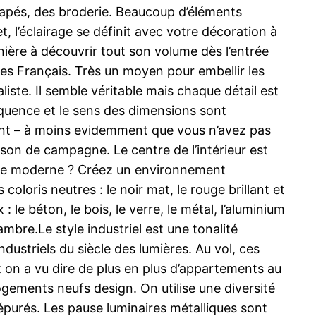
anapés, des broderie. Beaucoup d’éléments
, l’éclairage se définit avec votre décoration à
anière à découvrir tout son volume dès l’entrée
s des Français. Très un moyen pour embellir les
iste. Il semble véritable mais chaque détail est
oquence et le sens des dimensions sont
ent – à moins evidemment que vous n’avez pas
son de campagne. Le centre de l’intérieur est
style moderne ? Créez un environnement
loris neutres : le noir mat, le rouge brillant et
le béton, le bois, le verre, le métal, l’aluminium
bre.Le style industriel est une tonalité
dustriels du siècle des lumières. Au vol, ces
t on a vu dire de plus en plus d’appartements au
 logements neufs design. On utilise une diversité
 épurés. Les pause luminaires métalliques sont